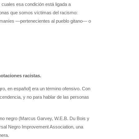
 cuales esa condición está ligada a
rsonas que somos víctimas del racismo:
maníes —pertenecientes al pueblo gitano— o
otaciones racistas.
ro, en español] era un término ofensivo. Con
scendencia, y no para hablar de las personas
rmino negro (Marcus Garvey, W.E.B. Du Bois y
iversal Negro Improvement Association, una
nera.