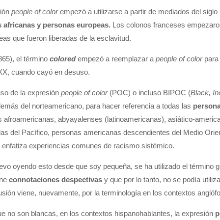
sión
people of color
empezó a utilizarse a partir de mediados del siglo
s africanas y personas europeas.
Los colonos franceses empezaron a
s que fueron liberadas de la esclavitud.
865), el término
colored
empezó a reemplazar a
people of color
para 
XX, cuando cayó en desuso.
so de la expresión
people of color
(POC) o incluso BIPOC (
Black, In
además del norteamericano, para hacer referencia a todas las
persona
as afroamericanas, abyayalenses (latinoamericanas), asiático-ameri
slas del Pacífico, personas americanas descendientes del Medio Orien
enfatiza experiencias comunes de racismo sistémico.
evo oyendo esto desde que soy pequeña, se ha utilizado el término g
ene
connotaciones despectivas
y que por lo tanto, no se podía utili
usión viene, nuevamente, por la terminología en los contextos anglóf
ue no son blancas, en los contextos hispanohablantes, la expresión
p