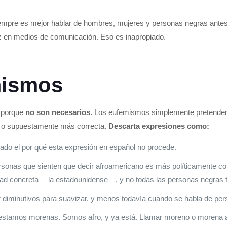
mpre es mejor hablar de hombres, mujeres y personas negras antes 
z en medios de comunicación. Eso es inapropiado.
mismos
, porque
no son necesarios.
Los eufemismos simplemente pretenden s
 o supuestamente más correcta.
Descarta expresiones como:
ado el por qué esta expresión en español no procede.
sonas que sienten que decir afroamericano es más políticamente cor
lidad concreta —la estadounidense—, y no todas las personas negras 
r diminutivos para suavizar, y menos todavía cuando se habla de per
 estamos morenas. Somos afro, y ya está. Llamar moreno o morena 