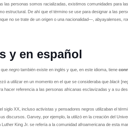
odas las personas somos racializadas, existimos comunidades para las
smo estructural. De ahí que el término se use para designar a las pe
e no se trate de un origen o una nacionalidad—, abyayalenses, ro
s y en español
n que
negro
también existe en inglés y que, en este idioma, tiene
conn
ó a utilizar en un momento en el que se consideraba que
black
[neg
ra hacer referencia a las personas africanas esclavizadas y a su de
el siglo XX, incluso activistas y pensadores negros utilizaban el té
sus discursos. Garvey, por ejemplo, la utilizó en la creación del Un
n Luther King Jr. se refería a la comunidad afroamericana de esta ma