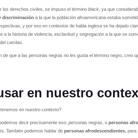
los derechos civiles, se impuso el término
black
, ya que considera
y discriminación
a la que la población afroamericana estaba someti
espectivas, y por eso en contextos de habla inglesa se ha dejado cl
ite a la historia de violencia, esclavitud y segregación a la que se s
del cambio.
de que a las personas negras no les gusta el término negro, creo que 
usar en nuestro contex
 tenemos en nuestro contexto?
podemos decir precisamente eso: personas negras, o
personas afro
país. También podemos hablar de
personas afrodescendientes,
para 