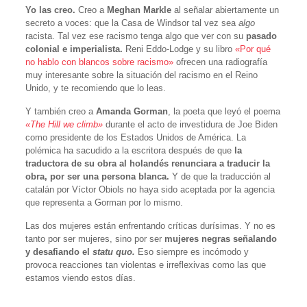
Yo las creo.
Creo a
Meghan Markle
al señalar abiertamente un
secreto a voces: que la Casa de Windsor tal vez sea
algo
racista. Tal vez ese racismo tenga algo que ver con su
pasado
colonial e imperialista.
Reni Eddo-Lodge y su libro
«Por qué
no hablo con blancos sobre racismo»
ofrecen una radiografía
muy interesante sobre la situación del racismo en el Reino
Unido, y te recomiendo que lo leas.
Y también creo a
Amanda Gorman
, la poeta que leyó el poema
«The Hill we climb»
durante el acto de investidura de Joe Biden
como presidente de los Estados Unidos de América. La
polémica ha sacudido a la escritora después de que
la
traductora de su obra al holandés renunciara a traducir la
obra, por ser una persona blanca.
Y de que la traducción al
catalán por Víctor Obiols no haya sido aceptada por la agencia
que representa a Gorman por lo mismo.
Las dos mujeres están enfrentando críticas durísimas. Y no es
tanto por ser mujeres, sino por ser
mujeres negras señalando
y desafiando el
statu quo.
Eso siempre es incómodo y
provoca reacciones tan violentas e irreflexivas como las que
estamos viendo estos días.