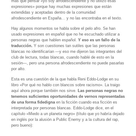
más que pensar «yo soy afrodescendiente y no utilizo esas
expresiones» porque hay muchas expresiones que están
extendidas y aceptadas dentro de la comunidad
afrodescendiente en España… y no las encontraba en el texto.
Hay algunos momentos se habla sobre el pelo afro. Se han
usado expresiones en español que no he escuchado utilizar a
personas negras que hablen español.
Y eso es un fallo de la
traducción.
Y son cuestiones tan sutiles que las personas
blancas no identificarían —y eso me dijeron las integrantes del
club de lectura, todas blancas, cuando hablé de esto en la
sesión—, pero una persona afrodescendiente no puede pasarlas
por alto.
Esta es una cuestión de la que habla Reni Eddo-Lodge en su
libro «Por qué no hablo con blancos sobre racismo». La traigo
aquí ahora porque también nos sirve.
Las personas negras no
tenemos suficientes oportunidades de vernos representadas
de una forma fidedigna
en la ficción cuando esa ficción es
interpretada por personas blancas. Eddo-Lodge dice, en el
capítulo «Miedo a un planeta negro» (título que yo habría dejado
en inglés por la alusión a Public Enemy y a la cultura del rap,
pero bueno):