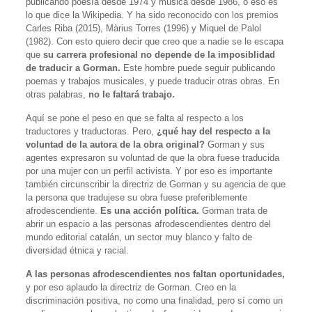
publicando poesía desde 1974 y música desde 1986, o eso es
lo que dice la Wikipedia. Y ha sido reconocido con los premios
Carles Riba (2015), Màrius Torres (1996) y Miquel de Palol
(1982). Con esto quiero decir que creo que a nadie se le escapa
que
su carrera profesional no depende de la imposiblidad
de traducir a Gorman.
Este hombre puede seguir publicando
poemas y trabajos musicales, y puede traducir otras obras. En
otras palabras,
no le faltará trabajo.
Aquí se pone el peso en que se falta al respecto a los
traductores y traductoras. Pero,
¿qué hay del respecto a la
voluntad de la autora de la obra original?
Gorman y sus
agentes expresaron su voluntad de que la obra fuese traducida
por una mujer con un perfil activista. Y por eso es importante
también circunscribir la directriz de Gorman y su agencia de que
la persona que tradujese su obra fuese preferiblemente
afrodescendiente.
Es una acción política.
Gorman trata de
abrir un espacio a las personas afrodescendientes dentro del
mundo editorial catalán, un sector muy blanco y falto de
diversidad étnica y racial.
A las personas afrodescendientes nos faltan oportunidades,
y por eso aplaudo la directriz de Gorman. Creo en la
discriminación positiva, no como una finalidad, pero sí como un