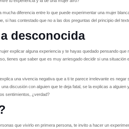
ntre tu experiencia y la de una mujer afro?
 mucha diferencia entre lo que puede experimentar una mujer blanca
 si has contestado que no a las dos preguntas del principio del texto
ia desconocida
ujer explicar alguna experiencia y te hayas quedado pensando que no
so, tienes que saber que es muy arriesgado decidir si una situación
plica una vivencia negativa que a ti te parece irrelevante es negar s
 una discusión con alguien que te deja fatal, se la explicas a alguie
os sentimientos, ¿verdad?
?
nas que vivirlo en primera persona, te invito a hacer un experimento.