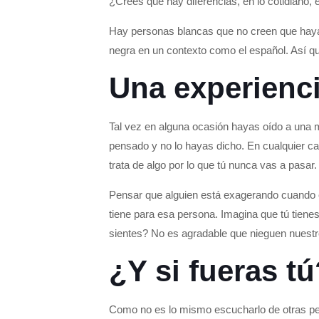
¿Crees que hay diferencias, en lo cotidiano, e
Hay personas blancas que no creen que haya
negra en un contexto como el español. Así que,
Una experienc
Tal vez en alguna ocasión hayas oído a una m
pensado y no lo hayas dicho. En cualquier ca
trata de algo por lo que tú nunca vas a pasar.
Pensar que alguien está exagerando cuando ex
tiene para esa persona. Imagina que tú tienes
sientes? No es agradable que nieguen nuestr
¿Y si fueras tú
Como no es lo mismo escucharlo de otras perso