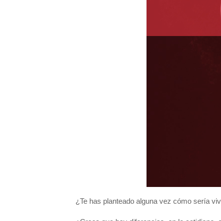
¿Te has planteado alguna vez cómo sería vivi