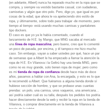
(en adelante, Albert) nunca ha reparado mucho en la ropa que se
compra, y siempre va vestido bastante casual, con sudaderas,
camisetas y algún que otro polo. Pero, digo yo, que igual es por
cosas de la edad, que ahora le va apeteciendo otro estilo de
ropa, y últimamente, sobre todo para trabajar -de momento, pero
tiempo al tiempo- está usando muchas camisas y pantalones
tipo dockers.
El caso es que yo ya le había comentado, cuando el
lanzamiento de H.E. by Mango, que MNG sacaba al mercado
una
línea de ropa masculina
; pero bueno, creo que lo comenté
un poco de pasada, por encima, y él tampoco me hizo mucho
caso. Sin embargo, vayan a saber ustedes por qué, hace un par
de semanas que a Albert le ha empezado a llamar la atención la
ropa de H.E. En Vilanova i la Geltrú hay una tienda MNG, pero
como no es muy grande, solo tienen ropa de mujer; pero como
es mi
tienda de ropa de confianza
desde hace más de doce
años, pasamos a hablar con Ana, la encargada, y esto es lo que
le recomendó a Albert. Que fuéramos a alguna tienda donde sí
hubiese sección de hombre, y que se probase unas cuantas
prendas: un polo, una camisa, unos vaqueros, una americana…
así podría saber cuál es su talla; después los pedidos los podría
hacer directamente desde la web y recibir la ropa en la tienda de
Vilanova, o comprar directamente en la tienda de Vilanova a
través de la tablet.