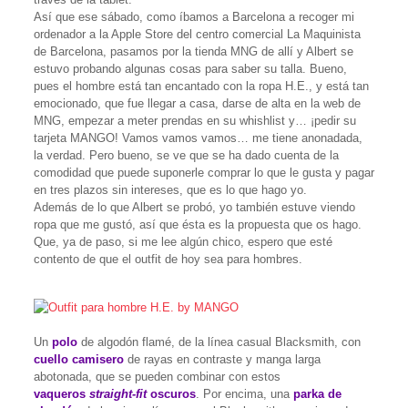
Así que ese sábado, como íbamos a Barcelona a recoger mi
ordenador a la Apple Store del centro comercial La Maquinista
de Barcelona, pasamos por la tienda MNG de allí y Albert se
estuvo probando algunas cosas para saber su talla. Bueno,
pues el hombre está tan encantado con la ropa H.E., y está tan
emocionado, que fue llegar a casa, darse de alta en la web de
MNG, empezar a meter prendas en su whishlist y… ¡pedir su
tarjeta MANGO! Vamos vamos vamos… me tiene anonadada,
la verdad. Pero bueno, se ve que se ha dado cuenta de la
comodidad que puede suponerle comprar lo que le gusta y pagar
en tres plazos sin intereses, que es lo que hago yo.
Además de lo que Albert se probó, yo también estuve viendo
ropa que me gustó, así que ésta es la propuesta que os hago.
Que, ya de paso, si me lee algún chico, espero que esté
contento de que el outfit de hoy sea para hombres.
Un
polo
de algodón flamé, de la línea casual Blacksmith, con
cuello camisero
de rayas en contraste y manga larga
abotonada, que se pueden combinar con estos
vaqueros
straight-fit
oscuros
. Por encima, una
parka de