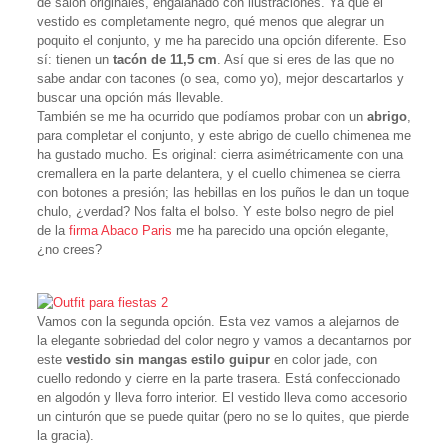
de salón originales, engalanado con ilustraciones. Ya que el
vestido es completamente negro, qué menos que alegrar un
poquito el conjunto, y me ha parecido una opción diferente. Eso
sí: tienen un
tacón de 11,5 cm
. Así que si eres de las que no
sabe andar con tacones (o sea, como yo), mejor descartarlos y
buscar una opción más llevable.
También se me ha ocurrido que podíamos probar con un
abrigo
,
para completar el conjunto, y este abrigo de cuello chimenea me
ha gustado mucho. Es original: cierra asimétricamente con una
cremallera en la parte delantera, y el cuello chimenea se cierra
con botones a presión; las hebillas en los puños le dan un toque
chulo, ¿verdad? Nos falta el bolso. Y este bolso negro de piel
de la
firma Abaco Paris
me ha parecido una opción elegante,
¿no crees?
Vamos con la segunda opción. Esta vez vamos a alejarnos de
la elegante sobriedad del color negro y vamos a decantarnos por
este
vestido sin mangas estilo guipur
en color jade, con
cuello redondo y cierre en la parte trasera. Está confeccionado
en algodón y lleva forro interior. El vestido lleva como accesorio
un cinturón que se puede quitar (pero no se lo quites, que pierde
la gracia).