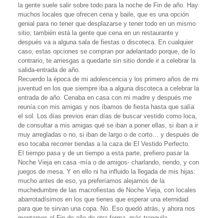
la gente suele salir sobre todo para la noche de Fin de año. Hay
muchos locales que ofrecen cena y baile, que es una opción
genial para no tener que desplazarse y tener todo en un mismo
sitio; también está la gente que cena en un restaurante y
después va a alguna sala de fiestas o discoteca. En cualquier
caso, estas opciones se compran por adelantado porque, de lo
contrario, te arriesgas a quedarte sin sitio donde ir a celebrar la
salida-entrada de año.
Recuerdo la época de mi adolescencia y los primero años de mi
juventud en los que siempre iba a alguna discoteca a celebrar la
entrada de año. Cenaba en casa con mi madre y después me
reunía con mis amigas y nos íbamos de fiesta hasta que salía
el sol. Los días previos eran días de buscar vestido como loca,
de consultar a mis amigas qué se iban a poner ellas, si iban a ir
muy arregladas o no, si iban de largo o de corto… y después de
eso tocaba recorrer tiendas a la caza de El Vestido Perfecto.
El tiempo pasa y de un tiempo a esta parte, prefiero pasar la
Noche Vieja en casa -mía o de amigos- charlando, riendo, y con
juegos de mesa. Y en ello ni ha influido la llegada de mis hijas:
mucho antes de eso, ya preferíamos alejarnos de la
muchedumbre de las macrofiestas de Noche Vieja, con locales
abarrotadísimos en los que tienes que esperar una eternidad
para que te sirvan una copa. No. Eso quedó atrás, y ahora nos
montamos el Fin de año de otra forma, más tranquila,