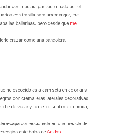
andar con medias, panties ni nada por el
uartos con trabilla para arremangar, me
aba las bailarinas, pero desde que
me
oderlo cruzar como una bandolera.
que he escogido esta camiseta en color gris
gros con cremalleras laterales decorativas.
, si he de viajar y necesito sentirme cómoda,
adera-capa confeccionada en una mezcla de
 escogido este bolso de
Adidas
.