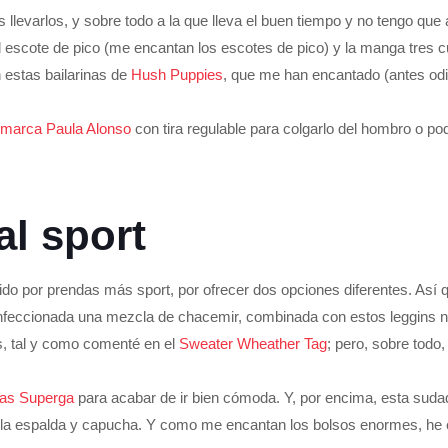
evarlos, y sobre todo a la que lleva el buen tiempo y no tengo que 
el escote de pico (me encantan los escotes de pico) y la manga tres c
 estas bailarinas de
Hush Puppies
, que me han encantado (antes odi
 marca Paula Alonso
con tira regulable para colgarlo del hombro o p
l sport
do por prendas más sport, por ofrecer dos opciones diferentes. Así 
nfeccionada una mezcla de chacemir, combinada con estos leggins ne
s, tal y como comenté en el
Sweater Wheather Tag
; pero, sobre todo
ivas Superga
para acabar de ir bien cómoda. Y, por encima, esta sud
e la espalda y capucha. Y como me encantan los bolsos enormes, he