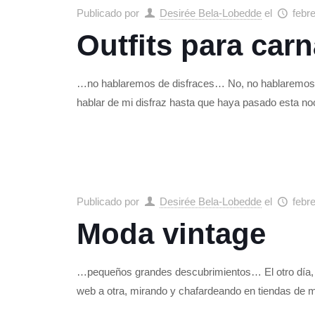
Publicado por
Desirée Bela-Lobedde
el
febr
Outfits para carn
…no hablaremos de disfraces… No, no hablaremos d
hablar de mi disfraz hasta que haya pasado esta no
Publicado por
Desirée Bela-Lobedde
el
febr
Moda vintage
…pequeños grandes descubrimientos… El otro día, c
web a otra, mirando y chafardeando en tiendas de m