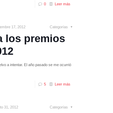
0
Leer más
iembre 17, 2012
Categorías
 los premios
012
lvo a intentar. El año pasado se me ocurrió
5
Leer más
to 31, 2012
Categorías