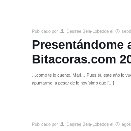
Publicado por
Desirée Bela-Lobedde
el
sept
Presentándome a
Bitacoras.com 2
…como te lo cuento, Mari… Pues sí, este año lo vue
apuntarme, a pesar de lo novísimo que
[…]
Publicado por
Desirée Bela-Lobedde
el
agos