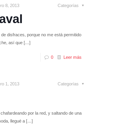
ero 8, 2013
Categorías
aval
e disfraces, porque no me está permitido
che, así que
[…]
0
Leer más
ero 1, 2013
Categorías
hafardeando por la red, y saltando de una
oda, llegué a
[…]