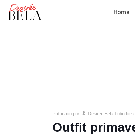
Home
Publicado por
Desirée Bela-Lobedde
Outfit primav