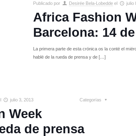
Publicado por
Desirée Bela-Lobedde
el
julio
Africa Fashion 
Barcelona: 14 de
La primera parte de esta crónica os la conté el mié
hablé de la rueda de prensa y de
[…]
el
julio 3, 2013
Categorías
on Week
ueda de prensa