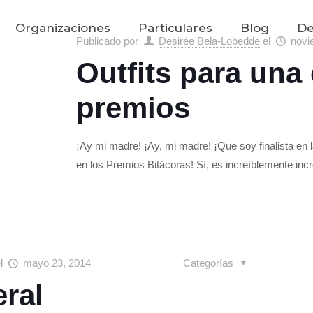
Organizaciones
Particulares
Blog
De
Publicado por
Desirée Bela-Lobedde
el
novi
Outfits para una
premios
¡Ay mi madre! ¡Ay, mi madre! ¡Que soy finalista en 
en los Premios Bitácoras! Sí, es increíblemente incr
el
mayo 23, 2014
Categorías
eral