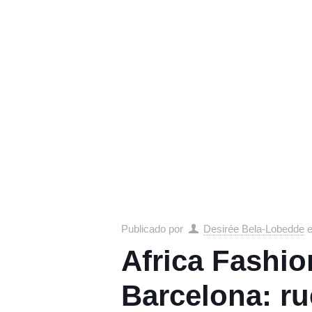
Publicado por
Desirée Bela-Lobedde
Africa Fashi
Barcelona: r