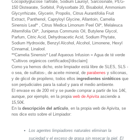
Cocopolyglucose Tartrate, Sodium Lauroyl, Sarcosinate, PEG-
150 Distearate, Sorbitol, Polysorbate 20, Bisabolol, Ammonium
Glycyrrhizate, Glycerin, Propolis, Citrus Aurantifolia Fruit
Extract, Panthenol, Capryloyl Glycine, Allantoin, Camelia
Sinensis Leaf* , Citrus Medica Limonum Peel Oil*, Melaleuca
Alternifolia Oil*, Juniperus Communis Oil, Butylene Glycol,
Parfum, Citric Acid, Dehydroacetic Acid, Sodium Phytate,
Sodium Hydroxide, Benzyl Alcohol, Alcohol, Limonene, Hexyl
Cinnamal, Linalool.
**Camelia Sinensis* Leaf Aqueous Infusion = Agua de té verde
*Cultivos orgánicos certificados[/disclaim]
Como ya hemos dicho, este limpiador está libre de SLES, SLS -
o sea, de sulfatos-, de aceite mineral, de
parabenes
y siliconas,
y de glicol de propileno, todos ellos
ingredientes sintéticos
que
son perjudiciales para la salud y para el medio ambiente.
El envase es de 200 ml y se puede comprar a partir de los 14€,
aunque, por ejemplo, en la propia
web de Apivita
asciende a
15,50€.
En la
descripción del artículo
, en la propia web de Apivita, se
nos dice esto sobre el Limpiador:
Los agentes limpiadores naturales eliminan la
suciedad y el exceso de grasa sin resecar la piel. El