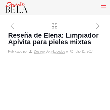
Reseña de Elena: Limpiador
Apivita para pieles mixtas
Publicado por
Desirée Bela-Lobedde
el
julio 11, 2014