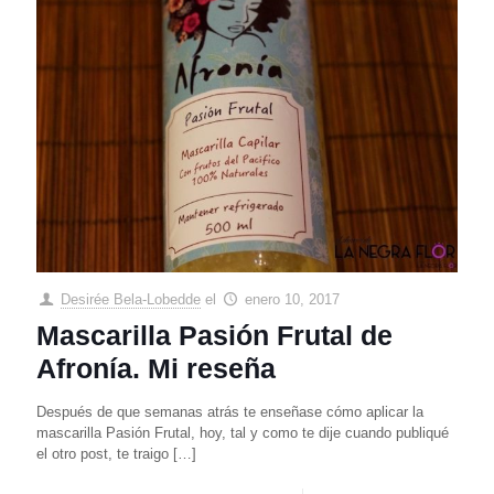
Desirée Bela-Lobedde
el
enero 10, 2017
Mascarilla Pasión Frutal de
Afronía. Mi reseña
Después de que semanas atrás te enseñase cómo aplicar la
mascarilla Pasión Frutal, hoy, tal y como te dije cuando publiqué
el otro post, te traigo
[…]