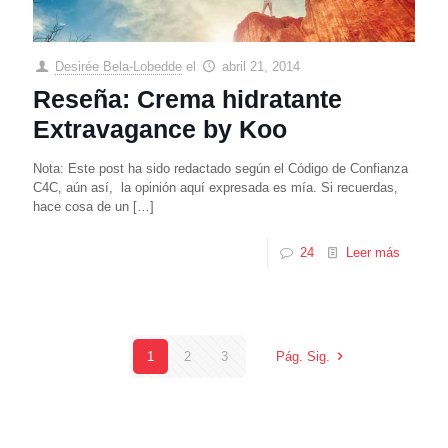
Desirée Bela-Lobedde
el
abril 21, 2014
Reseña: Crema hidratante
Extravagance by Koo
Nota: Este post ha sido redactado según el Código de Confianza
C4C, aún así, la opinión aquí expresada es mía. Si recuerdas,
hace cosa de un
[…]
24
Leer más
1
2
3
Pág. Sig.