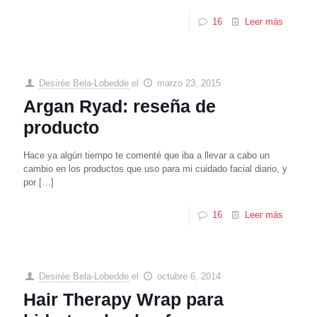
16
Leer más
Desirée Bela-Lobedde
el
marzo 23, 2015
Argan Ryad: reseña de
producto
Hace ya algún tiempo te comenté que iba a llevar a cabo un
cambio en los productos que uso para mi cuidado facial diario, y
por
[…]
16
Leer más
Desirée Bela-Lobedde
el
octubre 6, 2014
Hair Therapy Wrap para