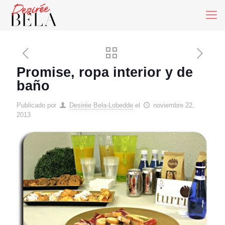
Promise, ropa interior y de
baño
Publicado por
Desirée Bela-Lobedde
el
noviembre 22,
2013