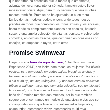
que una firma ha entendido que la madre que amamanta,
además de llevar ropa interior cómoda, también quiere llevar
ropa interior bonita. Aquí, para mí -y seguro que para muchas
madres también- Promise se ha apuntado un buen tanto.
En los demás modelos podéis encontrar de todos, desde
prendas en tonos que combinan los tonos azules y los encajes,
hasta modelos completamente blancos con encajes, bordado
suizo, y una ampila colección de pijamas bonitos, y sobre todo
cómodos,
en colores frescos, que combinan en ocasiones con
encajes, estampados o rayas, entre otros.
Promise Swimwear
Llegamos a la
línea de ropa de baño
, “The New Swimwear
Experience 2014”, con looks para todas las mujeres: “
los bikinis
vuelven esta temporada en cortes bajos, braguitas anchas y
bandeau en colores contemporáneos. Escotes en V, banda con
o sin push up, haulter, triángulos… y por supuesto su particular
tributo al bañador hacen que con esta colección sea un lujo lucir
bronceado
“, nos dicen desde Promise. Las líneas de ropa de
baño de Promise también son muchas, por lo que también
seguro que encontramos un modelo de una pieza o dos que se
corresponda con lo que buscamos: estampados tropicales,
animal print, estampado vichy, estampados multi raya…