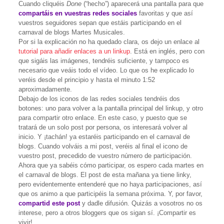
Cuando cliquéis
Done
(“hecho”) aparecerá una pantalla para que
compartáis en vuestras redes sociales
favoritas y que así
vuestros seguidores sepan que estáis participando en el
carnaval de blogs Martes Musicales.
Por si la explicación no ha quedado clara, os dejo un enlace al
tutorial para añadir enlaces a un linkup
. Está en inglés, pero con
que sigáis las imágenes, tendréis suficiente, y tampoco es
necesario que veáis todo el vídeo. Lo que os he explicado lo
veréis desde el principio y hasta el minuto 1:52
aproximadamente.
Debajo de los iconos de las redes sociales tendréis dos
botones: uno para volver a la pantalla principal del linkup, y otro
para compartir otro enlace. En este caso, y puesto que se
tratará de un solo post por persona, os interesará volver al
inicio. Y ¡tachán! ya estaréis participando en el carnaval de
blogs. Cuando volváis a mi post, veréis al final el icono de
vuestro post, precedido de vuestro número de participación.
Ahora que ya sabéis cómo participar, os espero cada martes en
el carnaval de blogs. El post de esta mañana ya tiene linky,
pero evidentemente entenderé que no haya participaciones, así
que os animo a que participéis la semana próxima. Y, por favor,
compartid este post
y dadle difusión. Quizás a vosotros no os
interese, pero a otros bloggers que os sigan sí. ¡Compartir es
vivir!