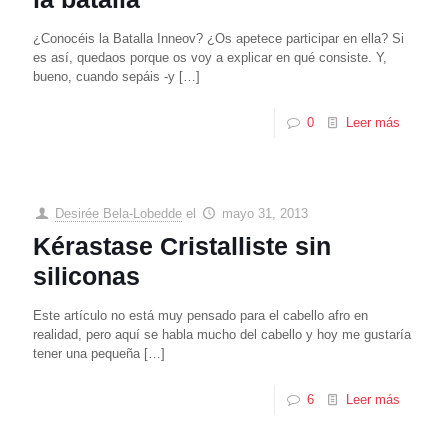
¿Conocéis la Batalla Inneov? ¿Os apetece participar en ella? Si
es así, quedaos porque os voy a explicar en qué consiste. Y,
bueno, cuando sepáis -y
[…]
0
Leer más
Desirée Bela-Lobedde
el
mayo 31, 2013
Kérastase Cristalliste sin
siliconas
Este artículo no está muy pensado para el cabello afro en
realidad, pero aquí se habla mucho del cabello y hoy me gustaría
tener una pequeña
[…]
6
Leer más