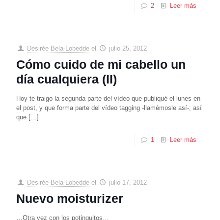
2
Leer más
Desirée Bela-Lobedde
el
julio 25, 2012
Cómo cuido de mi cabello un
día cualquiera (II)
Hoy te traigo la segunda parte del vídeo que publiqué el lunes en
el post, y que forma parte del vídeo tagging -llamémosle así-; así
que
[…]
1
Leer más
Desirée Bela-Lobedde
el
julio 17, 2012
Nuevo moisturizer
…Otra vez con los potinguitos…