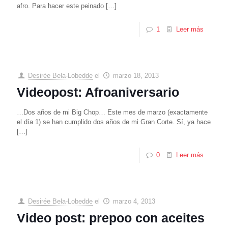
afro. Para hacer este peinado
[…]
1
Leer más
Desirée Bela-Lobedde
el
marzo 18, 2013
Videopost: Afroaniversario
…Dos años de mi Big Chop… Este mes de marzo (exactamente
el día 1) se han cumplido dos años de mi Gran Corte. Sí, ya hace
[…]
0
Leer más
Desirée Bela-Lobedde
el
marzo 4, 2013
Video post: prepoo con aceites