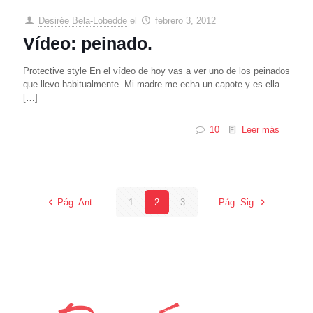
Desirée Bela-Lobedde
el
febrero 3, 2012
Vídeo: peinado.
Protective style En el vídeo de hoy vas a ver uno de los peinados
que llevo habitualmente. Mi madre me echa un capote y es ella
[…]
10
Leer más
Pág. Ant.
1
2
3
Pág. Sig.