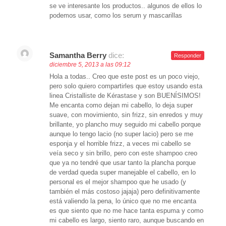
se ve interesante los productos.. algunos de ellos lo
podemos usar, como los serum y mascarillas
Samantha Berry
dice:
Responder
diciembre 5, 2013 a las 09:12
Hola a todas.. Creo que este post es un poco viejo,
pero solo quiero compartirles que estoy usando esta
linea Cristalliste de Kérastase y son BUENÍSIMOS!
Me encanta como dejan mi cabello, lo deja super
suave, con movimiento, sin frizz, sin enredos y muy
brillante, yo plancho muy seguido mi cabello porque
aunque lo tengo lacio (no super lacio) pero se me
esponja y el horrible frizz, a veces mi cabello se
veía seco y sin brillo, pero con este shampoo creo
que ya no tendré que usar tanto la plancha porque
de verdad queda super manejable el cabello, en lo
personal es el mejor shampoo que he usado (y
también el más costoso jajaja) pero definitivamente
está valiendo la pena, lo único que no me encanta
es que siento que no me hace tanta espuma y como
mi cabello es largo, siento raro, aunque buscando en