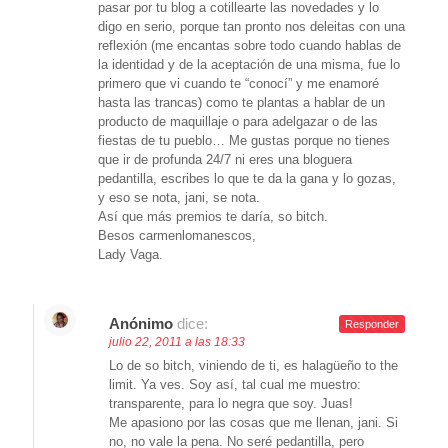
pasar por tu blog a cotillearte las novedades y lo
digo en serio, porque tan pronto nos deleitas con una
reflexión (me encantas sobre todo cuando hablas de
la identidad y de la aceptación de una misma, fue lo
primero que vi cuando te “conocí” y me enamoré
hasta las trancas) como te plantas a hablar de un
producto de maquillaje o para adelgazar o de las
fiestas de tu pueblo… Me gustas porque no tienes
que ir de profunda 24/7 ni eres una bloguera
pedantilla, escribes lo que te da la gana y lo gozas,
y eso se nota, jani, se nota.
Así que más premios te daría, so bitch.
Besos carmenlomanescos,
Lady Vaga.
Anónimo
dice:
Responder
julio 22, 2011 a las 18:33
Lo de so bitch, viniendo de ti, es halagüeño to the
limit. Ya ves. Soy así, tal cual me muestro:
transparente, para lo negra que soy. Juas!
Me apasiono por las cosas que me llenan, jani. Si
no, no vale la pena. No seré pedantilla, pero