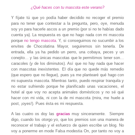
¿Qué haces con tu mascota este verano?
Y fíjate tú que yo podía haber decidido no recoger el premio
para no tener que contestar a la pregunta, pero, oye, menuda
soy yo para hacerle ascos a un premio (por si no te habías dado
cuenta ya). La respuesta es que no hago nada con mi mascota
porque
no tengo mascota
. Y, si conseguimos no sucumbir a los
envites de Chocolatina Mayor, seguiremos sin tenerla. De
entrada, ella ya ha pedido un perro, una cobaya, peces y un
conejito… y las únicas mascotas que le permitimos tener son…
caracoles (y de los diminutos). Así que no hay nada que hacer
con mascotas inexistentes. El día que no quede más remedio
(que espero que no llegue), pues ya me plantearé qué hago con
mi supuesta mascota. Mientras tanto, puedo respirar tranquila y
no estar sufriendo porque he planificado unas vacaciones, el
hotel al que voy no acepta animales domésticos y no sé qué
hacer con mi vida, ni con la de mi mascota (mira, me huele a
post, ¡oyes!). Pues ésta es mi respuesta.
A las cuatro os doy las
gracias
muy sinceramente. Siempre
digo, cuando los otorgo yo, que los premios son una manera de
reconocer el trabajo y el esfuerzo de quien escribe un blog. No
voy a ponerme en mode Falsa modestia On, por tanto no voy a