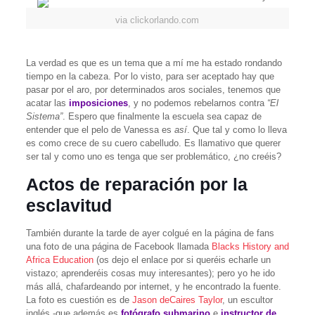
via clickorlando.com
La verdad es que es un tema que a mí me ha estado rondando
tiempo en la cabeza. Por lo visto, para ser aceptado hay que
pasar por el aro, por determinados aros sociales, tenemos que
acatar las
imposiciones
, y no podemos rebelarnos contra
“El
Sistema”
. Espero que finalmente la escuela sea capaz de
entender que el pelo de Vanessa es
así
. Que tal y como lo lleva
es como crece de su cuero cabelludo. Es llamativo que querer
ser tal y como uno es tenga que ser problemático, ¿no creéis?
Actos de reparación por la
esclavitud
También durante la tarde de ayer colgué en la página de fans
una foto de una página de Facebook llamada
Blacks History and
Africa Education
(os dejo el enlace por si queréis echarle un
vistazo; aprenderéis cosas muy interesantes); pero yo he ido
más allá, chafardeando por internet, y he encontrado la fuente.
La foto es cuestión es de
Jason deCaires Taylor
, un escultor
inglés -que además es
fotógrafo submarino
e
instructor de