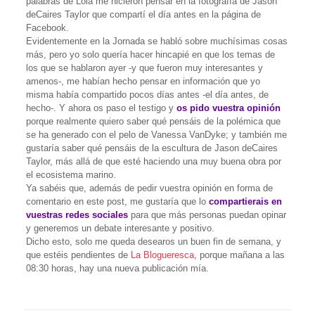
palabras de Lola me hicieron pensar en la fotografía de Jason
deCaires Taylor que compartí el día antes en la página de
Facebook.
Evidentemente en la Jornada se habló sobre muchísimas cosas
más, pero yo solo quería hacer hincapié en que los temas de
los que se hablaron ayer -y que fueron muy interesantes y
amenos-, me habían hecho pensar en información que yo
misma había compartido pocos días antes -el día antes, de
hecho-. Y ahora os paso el testigo y
os pido vuestra opinión
porque realmente quiero saber qué pensáis de la polémica que
se ha generado con el pelo de Vanessa VanDyke; y también me
gustaría saber qué pensáis de la escultura de Jason deCaires
Taylor, más allá de que esté haciendo una muy buena obra por
el ecosistema marino.
Ya sabéis que, además de pedir vuestra opinión en forma de
comentario en este post, me gustaría que lo
compartierais en
vuestras redes sociales
para que más personas puedan opinar
y generemos un debate interesante y positivo.
Dicho esto, solo me queda desearos un buen fin de semana, y
que estéis pendientes de
La Blogueresca
, porque mañana a las
08:30 horas, hay una nueva publicación mía.