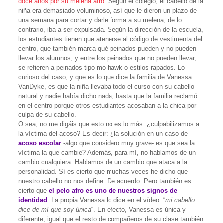
doce años por su melena afro
. Según el colegio, el cabello de la
niña era demasiado voluminoso, así que le dieron un plazo de
una semana para cortar y darle forma a su melena; de lo
contrario, iba a ser expulsada. Según la dirección de la escuela,
los estudiantes tienen que atenerse al código de vestimenta del
centro, que también marca qué peinados pueden y no pueden
llevar los alumnos, y entre los peinados que no pueden llevar,
se refieren a peinados tipo mo-hawk o estilos rapados. Lo
curioso del caso, y que es lo que dice la familia de Vanessa
VanDyke, es que la niña llevaba todo el curso con su cabello
natural y nadie había dicho nada, hasta que la familia reclamó
en el centro porque otros estudiantes acosaban a la chica por
culpa de su cabello.
O sea, no me digáis que esto no es lo más: ¿culpabilizamos a
la víctima del acoso? Es decir: ¿la solución en un caso de
acoso escolar
-algo que considero muy grave- es que sea la
víctima la que cambie? Además, para mí, no hablamos de un
cambio cualquiera. Hablamos de un cambio que ataca a la
personalidad. Sí es cierto que muchas veces he dicho que
nuestro cabello no nos define. De acuerdo. Pero también es
cierto que
el pelo afro es uno de nuestros signos de
identidad
. La propia Vanessa lo dice en el vídeo: “
mi cabello
dice de mí que soy única
“. En efecto, Vanessa es única y
diferente; igual que el resto de compañeros de su clase también