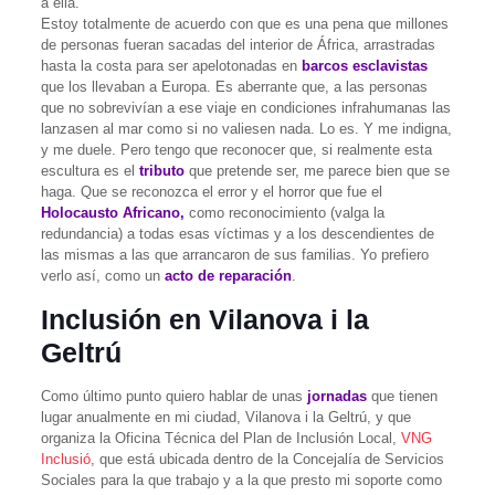
a ella.
Estoy totalmente de acuerdo con que es una pena que millones
de personas fueran sacadas del interior de África, arrastradas
hasta la costa para ser apelotonadas en
barcos esclavistas
que los llevaban a Europa. Es aberrante que, a las personas
que no sobrevivían a ese viaje en condiciones infrahumanas las
lanzasen al mar como si no valiesen nada. Lo es. Y me indigna,
y me duele. Pero tengo que reconocer que, si realmente esta
escultura es el
tributo
que pretende ser, me parece bien que se
haga. Que se reconozca el error y el horror que fue el
Holocausto Africano,
como reconocimiento (valga la
redundancia) a todas esas víctimas y a los descendientes de
las mismas a las que arrancaron de sus familias. Yo prefiero
verlo así, como un
acto de reparación
.
Inclusión en Vilanova i la
Geltrú
Como último punto quiero hablar de unas
jornadas
que tienen
lugar anualmente en mi ciudad, Vilanova i la Geltrú, y que
organiza la Oficina Técnica del Plan de Inclusión Local,
VNG
Inclusió
, que está ubicada dentro de la Concejalía de Servicios
Sociales para la que trabajo y a la que presto mi soporte como