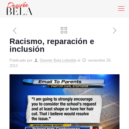
Racismo, reparación e
inclusión
Publicado por
Desirée Bela-Lobedde
el
noviembre 29,
2013