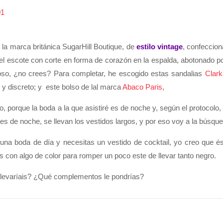
 la marca británica SugarHill Boutique, de
estilo vintage
, confeccio
l escote con corte en forma de corazón en la espalda, abotonado po
uroso, ¿no crees? Para completar, he escogido estas sandalias
Clark
y discreto; y este bolso de lal marca
Abaco Paris
,
porque la boda a la que asistiré es de noche y, según el protocolo, de
da es de noche, se llevan los vestidos largos, y por eso voy a la búsq
 una boda de día y necesitas un vestido de cocktail, yo creo que é
on algo de color para romper un poco este de llevar tanto negro.
 llevaríais? ¿Qué complementos le pondrías?