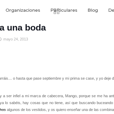
Organizaciones
Particulares
Blog
De
ra una boda
mayo 24, 2013
urráis… o hasta que pase septiembre y mi prima se case, y yo deje de
y a ser infiel a mi marca de cabecera, Mango, porque se me ha antoja
lo sabéis, hay cosas que no tiene, así que buscando buceando po
hos
algunos de los vestidos, y os quiero enseñar una de las combin