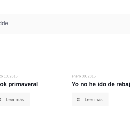
dde
zo 13, 2015
enero 30, 2015
ok primaveral
Yo no he ido de reba
Leer más
Leer más