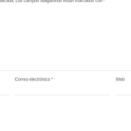
blicada.
Los campos obligatorios están marcados con
*
Correo electrónico
*
Web