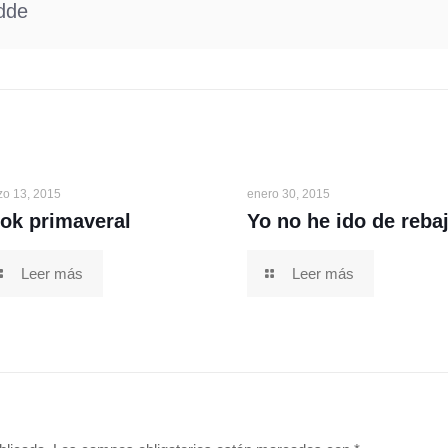
dde
zo 13, 2015
enero 30, 2015
ok primaveral
Yo no he ido de reba
Leer más
Leer más