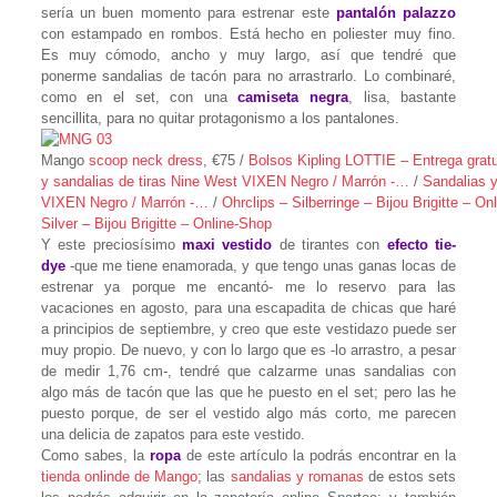
sería un buen momento para estrenar este
pantalón palazzo
con estampado en rombos. Está hecho en poliester muy fino.
Es muy cómodo, ancho y muy largo, así que tendré que
ponerme sandalias de tacón para no arrastrarlo. Lo combinaré,
como en el set, con una
camiseta negra
, lisa, bastante
sencillita, para no quitar protagonismo a los pantalones.
Mango
scoop neck dress
, €75 /
Bolsos Kipling LOTTIE – Entrega gratu
y sandalias de tiras Nine West VIXEN Negro / Marrón -…
/
Sandalias y
VIXEN Negro / Marrón -…
/
Ohrclips – Silberringe – Bijou Brigitte – O
Silver – Bijou Brigitte – Online-Shop
Y este preciosísimo
maxi vestido
de tirantes con
efecto tie-
dye
-que me tiene enamorada, y que tengo unas ganas locas de
estrenar ya porque me encantó- me lo reservo para las
vacaciones en agosto, para una escapadita de chicas que haré
a principios de septiembre, y creo que este vestidazo puede ser
muy propio. De nuevo, y con lo largo que es -lo arrastro, a pesar
de medir 1,76 cm-, tendré que calzarme unas sandalias con
algo más de tacón que las que he puesto en el set; pero las he
puesto porque, de ser el vestido algo más corto, me parecen
una delicia de zapatos para este vestido.
Como sabes, la
ropa
de este artículo la podrás encontrar en la
tienda onlinde de Mango
; las
sandalias y romanas
de estos sets