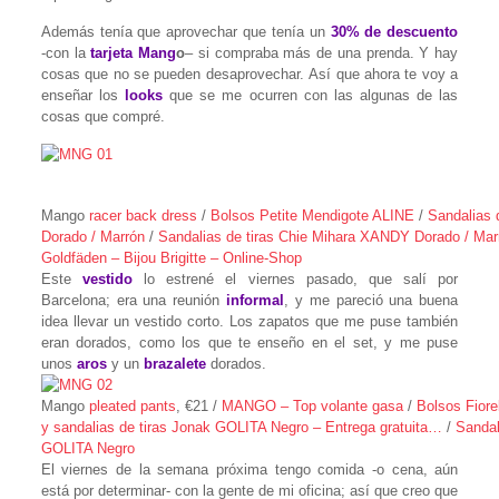
Además tenía que aprovechar que tenía un
30% de descuento
-con la
tarjeta Mang
o
– si compraba más de una prenda. Y hay
cosas que no se pueden desaprovechar. Así que ahora te voy a
enseñar los
looks
que se me ocurren con las algunas de las
cosas que compré.
Mango
racer back dress
/
Bolsos Petite Mendigote ALINE
/
Sandalias 
Dorado / Marrón
/
Sandalias de tiras Chie Mihara XANDY Dorado / Mar
Goldfäden – Bijou Brigitte – Online-Shop
Este
vestido
lo estrené el viernes pasado, que salí por
Barcelona; era una reunión
informal
, y me pareció una buena
idea llevar un vestido corto. Los zapatos que me puse también
eran dorados, como los que te enseño en el set, y me puse
unos
aros
y un
brazalete
dorados.
Mango
pleated pants
, €21 /
MANGO – Top volante gasa
/
Bolsos Fio
y sandalias de tiras Jonak GOLITA Negro – Entrega gratuita…
/
Sandal
GOLITA Negro
El viernes de la semana próxima tengo comida -o cena, aún
está por determinar- con la gente de mi oficina; así que creo que