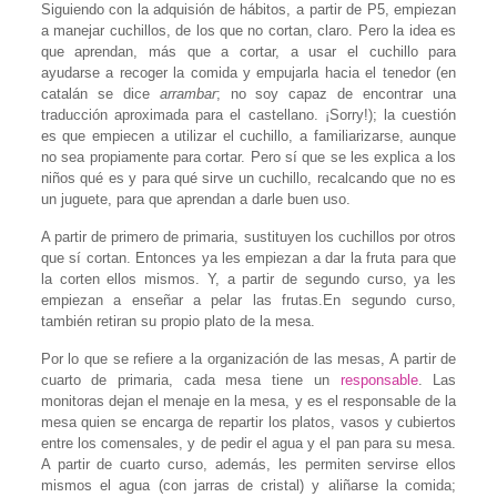
Siguiendo con la adquisión de hábitos, a partir de P5, empiezan
a manejar cuchillos, de los que no cortan, claro. Pero la idea es
que aprendan, más que a cortar, a usar el cuchillo para
ayudarse a recoger la comida y empujarla hacia el tenedor (en
catalán se dice
arrambar
; no soy capaz de encontrar una
traducción aproximada para el castellano. ¡Sorry!); la cuestión
es que empiecen a utilizar el cuchillo, a familiarizarse, aunque
no sea propiamente para cortar. Pero sí que se les explica a los
niños qué es y para qué sirve un cuchillo, recalcando que no es
un juguete, para que aprendan a darle buen uso.
A partir de primero de primaria, sustituyen los cuchillos por otros
que sí cortan. Entonces ya les empiezan a dar la fruta para que
la corten ellos mismos. Y, a partir de segundo curso, ya les
empiezan a enseñar a pelar las frutas.En segundo curso,
también retiran su propio plato de la mesa.
Por lo que se refiere a la organización de las mesas, A partir de
cuarto de primaria, cada mesa tiene un
responsable
. Las
monitoras dejan el menaje en la mesa, y es el responsable de la
mesa quien se encarga de repartir los platos, vasos y cubiertos
entre los comensales, y de pedir el agua y el pan para su mesa.
A partir de cuarto curso, además, les permiten servirse ellos
mismos el agua (con jarras de cristal) y aliñarse la comida;