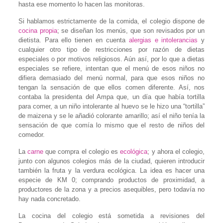
hasta ese momento lo hacen las monitoras.
Si hablamos estrictamente de la comida, el colegio dispone de
cocina propia
; se diseñan los menús, que son revisados por un
dietista. Para ello tienen en cuenta
alergias e intolerancias
y
cualquier otro tipo de restricciones por razón de dietas
especiales o por motivos religiosos. Aún así, por lo que a dietas
especiales se refiere, intentan que el menú de esos niños no
difiera demasiado del menú normal, para que esos niños no
tengan la sensación de que ellos comen diferente. Así, nos
contaba la presidenta del Ampa que, un día que había tortilla
para comer, a un niño intolerante al huevo se le hizo una “tortilla”
de maizena y se le añadió colorante amarillo; así el niño tenía la
sensación de que comía lo mismo que el resto de niños del
comedor.
La
carne
que compra el colegio es
ecológica
; y ahora el colegio,
junto con algunos colegios más de la ciudad, quieren introducir
también la fruta y la verdura ecológica. La idea es hacer una
especie de KM 0; comprando productos de proximidad, a
productores de la zona y a precios asequibles, pero todavía no
hay nada concretado.
La cocina del colegio está sometida a revisiones del