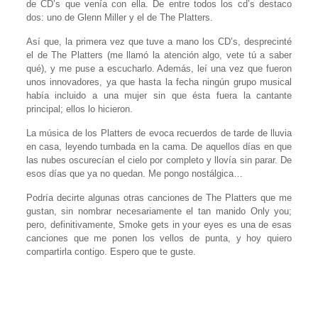
de CD’s que venía con ella. De entre todos los cd’s destaco
dos: uno de Glenn Miller y el de The Platters.
Así que, la primera vez que tuve a mano los CD’s, desprecinté
el de The Platters (me llamó la atención algo, vete tú a saber
qué), y me puse a escucharlo. Además, leí una vez que fueron
unos innovadores, ya que hasta la fecha ningún grupo musical
había incluido a una mujer sin que ésta fuera la cantante
principal; ellos lo hicieron.
La música de los Platters de evoca recuerdos de tarde de lluvia
en casa, leyendo tumbada en la cama. De aquellos días en que
las nubes oscurecían el cielo por completo y llovía sin parar. De
esos días que ya no quedan. Me pongo nostálgica…
Podría decirte algunas otras canciones de The Platters que me
gustan, sin nombrar necesariamente el tan manido Only you;
pero, definitivamente, Smoke gets in your eyes es una de esas
canciones que me ponen los vellos de punta, y hoy quiero
compartirla contigo. Espero que te guste.