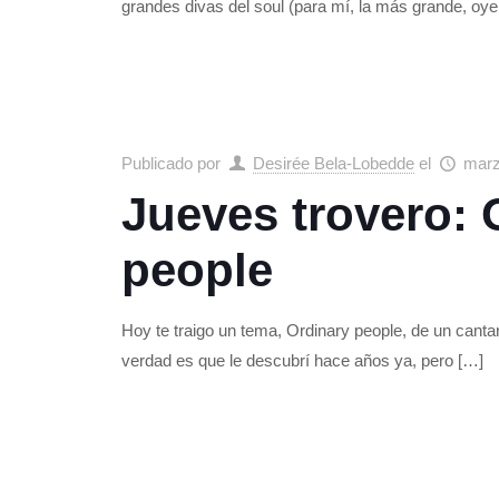
grandes divas del soul (para mí, la más grande, oye
Publicado por
Desirée Bela-Lobedde
el
marz
Jueves trovero: 
people
Hoy te traigo un tema, Ordinary people, de un can
verdad es que le descubrí hace años ya, pero
[…]