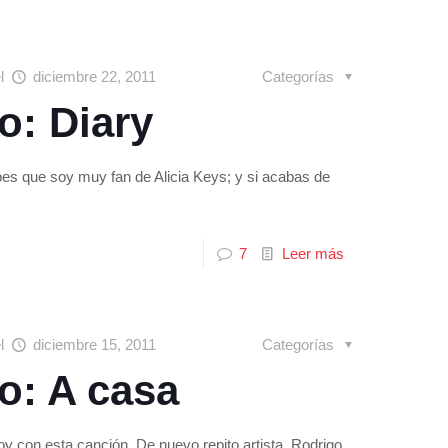
el
diciembre 22, 2011
Categorías
o: Diary
bes que soy muy fan de Alicia Keys; y si acabas de
7
Leer más
el
diciembre 15, 2011
Categorías
o: A casa
oy con esta canción. De nuevo repito artista. Rodrigo