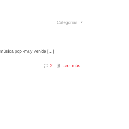
Categorías
la música pop -muy venida
[…]
2
Leer más