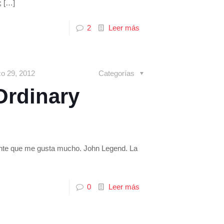
;
[…]
2
Leer más
o 29, 2012
Categorías
Ordinary
tante que me gusta mucho. John Legend. La
0
Leer más