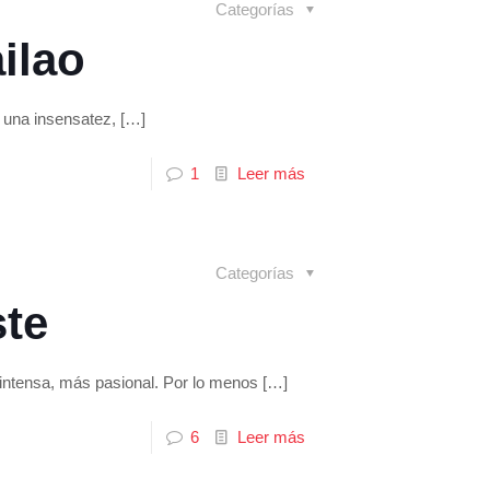
Categorías
ilao
 una insensatez,
[…]
1
Leer más
Categorías
ste
 intensa, más pasional. Por lo menos
[…]
6
Leer más