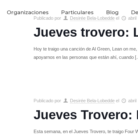
Organizaciones
Particulares
Blog
De
Publicado por
Desirée Bela-Lobedde
el
abril
Jueves trovero:
Hoy te traigo una canción de Al Green, Lean on me,
apoyarnos en las personas que están ahí, cuando
[
Publicado por
Desirée Bela-Lobedde
el
abril
Jueves Trovero
Esta semana, en el Jueves Trovero, te traigo Four