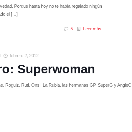
vedad. Porque hasta hoy no te había regalado ningún
do el
[…]
5
Leer más
el
febrero 2, 2012
ero: Superwoman
ne, Roguiz, Ruti, Onsi, La Rubia, las hermanas GP, SuperG y Angie