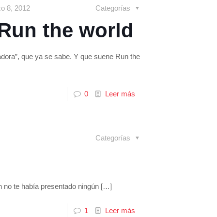
o 8, 2012
Categorías
 Run the world
adora”, que ya se sabe. Y que suene Run the
0
Leer más
Categorías
ún no te había presentado ningún
[…]
1
Leer más