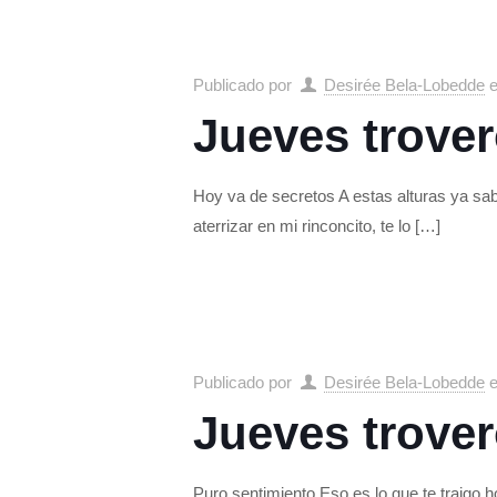
Publicado por
Desirée Bela-Lobedde
Jueves trover
Hoy va de secretos A estas alturas ya sa
aterrizar en mi rinconcito, te lo
[…]
Publicado por
Desirée Bela-Lobedde
Jueves trover
Puro sentimiento Eso es lo que te traigo h