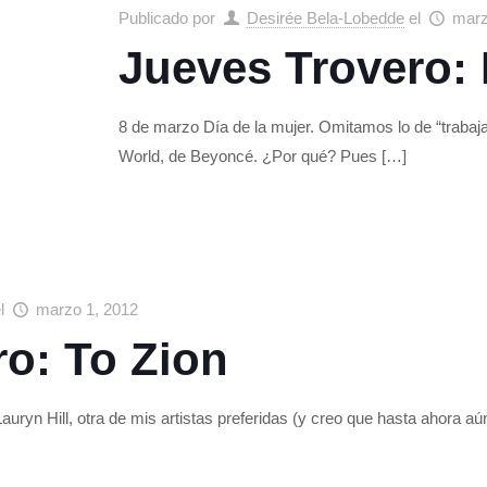
Publicado por
Desirée Bela-Lobedde
el
marz
Jueves Trovero:
8 de marzo Día de la mujer. Omitamos lo de “trabaj
World, de Beyoncé. ¿Por qué? Pues
[…]
el
marzo 1, 2012
o: To Zion
auryn Hill, otra de mis artistas preferidas (y creo que hasta ahora a