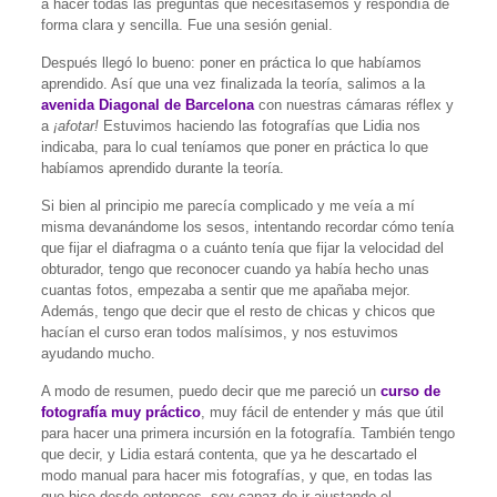
a hacer todas las preguntas que necesitásemos y respondía de
forma clara y sencilla. Fue una sesión genial.
Después llegó lo bueno: poner en práctica lo que habíamos
aprendido. Así que una vez finalizada la teoría, salimos a la
avenida Diagonal de Barcelona
con nuestras cámaras réflex y
a
¡afotar!
Estuvimos haciendo las fotografías que Lidia nos
indicaba, para lo cual teníamos que poner en práctica lo que
habíamos aprendido durante la teoría.
Si bien al principio me parecía complicado y me veía a mí
misma devanándome los sesos, intentando recordar cómo tenía
que fijar el diafragma o a cuánto tenía que fijar la velocidad del
obturador, tengo que reconocer cuando ya había hecho unas
cuantas fotos, empezaba a sentir que me apañaba mejor.
Además, tengo que decir que el resto de chicas y chicos que
hacían el curso eran todos malísimos, y nos estuvimos
ayudando mucho.
A modo de resumen, puedo decir que me pareció un
curso de
fotografía muy práctico
, muy fácil de entender y más que útil
para hacer una primera incursión en la fotografía. También tengo
que decir, y Lidia estará contenta, que ya he descartado el
modo manual para hacer mis fotografías, y que, en todas las
que hice desde entonces, soy capaz de ir ajustando el