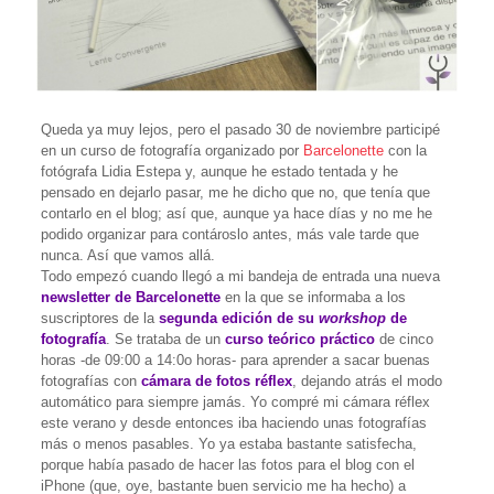
Queda ya muy lejos, pero el pasado 30 de noviembre participé
en un curso de fotografía organizado por
Barcelonette
con la
fotógrafa Lidia Estepa y, aunque he estado tentada y he
pensado en dejarlo pasar, me he dicho que no, que tenía que
contarlo en el blog; así que, aunque ya hace días y no me he
podido organizar para contároslo antes, más vale tarde que
nunca. Así que vamos allá.
Todo empezó cuando llegó a mi bandeja de entrada una nueva
newsletter de Barcelonette
en la que se informaba a los
suscriptores de la
segunda edición de su
workshop
de
fotografía
. Se trataba de un
curso teórico práctico
de cinco
horas -de 09:00 a 14:0o horas- para aprender a sacar buenas
fotografías con
cámara de fotos réflex
, dejando atrás el modo
automático para siempre jamás. Yo compré mi cámara réflex
este verano y desde entonces iba haciendo unas fotografías
más o menos pasables. Yo ya estaba bastante satisfecha,
porque había pasado de hacer las fotos para el blog con el
iPhone (que, oye, bastante buen servicio me ha hecho) a