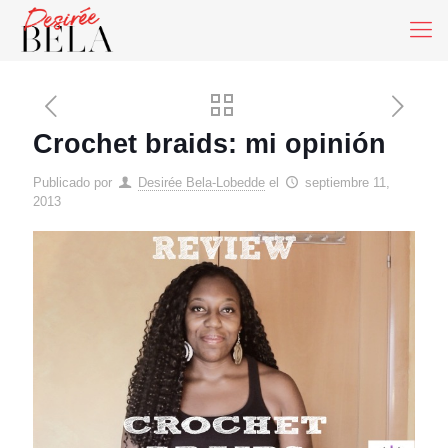
Crochet braids: mi opinión
Publicado por
Desirée Bela-Lobedde
el
septiembre 11,
2013