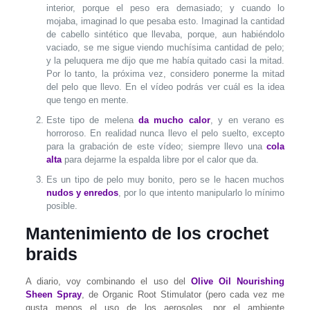
interior, porque el peso era demasiado; y cuando lo
mojaba, imaginad lo que pesaba esto. Imaginad la cantidad
de cabello sintético que llevaba, porque, aun habiéndolo
vaciado, se me sigue viendo muchísima cantidad de pelo;
y la peluquera me dijo que me había quitado casi la mitad.
Por lo tanto, la próxima vez, considero ponerme la mitad
del pelo que llevo. En el vídeo podrás ver cuál es la idea
que tengo en mente.
Este tipo de melena
da mucho calor
, y en verano es
horroroso. En realidad nunca llevo el pelo suelto, excepto
para la grabación de este vídeo; siempre llevo una
cola
alta
para dejarme la espalda libre por el calor que da.
Es un tipo de pelo muy bonito, pero se le hacen muchos
nudos y enredos
, por lo que intento manipularlo lo mínimo
posible.
Mantenimiento de los crochet
braids
A diario, voy combinando el uso del
Olive Oil Nourishing
Sheen Spray
, de Organic Root Stimulator (pero cada vez me
gusta menos el uso de los aerosoles, por el ambiente