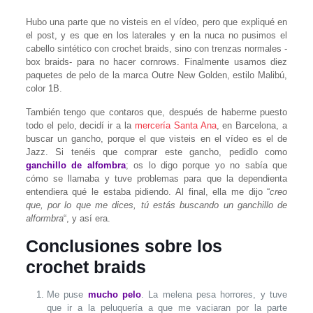
Hubo una parte que no visteis en el vídeo, pero que expliqué en
el post, y es que en los laterales y en la nuca no pusimos el
cabello sintético con crochet braids, sino con trenzas normales -
box braids- para no hacer cornrows. Finalmente usamos diez
paquetes de pelo de la marca Outre New Golden, estilo Malibú,
color 1B.
También tengo que contaros que, después de haberme puesto
todo el pelo, decidí ir a la
mercería Santa Ana
, en Barcelona, a
buscar un gancho, porque el que visteis en el vídeo es el de
Jazz. Si tenéis que comprar este gancho, pedidlo como
ganchillo de alfombra
; os lo digo porque yo no sabía que
cómo se llamaba y tuve problemas para que la dependienta
entendiera qué le estaba pidiendo. Al final, ella me dijo “
creo
que, por lo que me dices, tú estás buscando un ganchillo de
alformbra
“, y así era.
Conclusiones sobre los
crochet braids
Me puse
mucho pelo
. La melena pesa horrores, y tuve
que ir a la peluquería a que me vaciaran por la parte