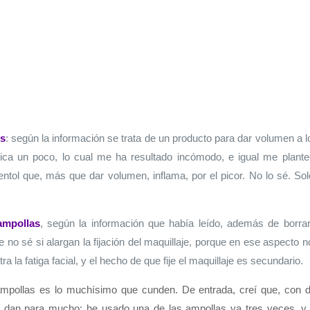
os
: según la información se trata de un producto para dar volumen a 
pica un poco, lo cual me ha resultado incómodo, e igual me plant
ntol que, más que dar volumen, inflama, por el picor. No lo sé. So
ampollas
, según la información que había leído, además de borra
 no sé si alargan la fijación del maquillaje, porque en ese aspecto no
a la fatiga facial, y el hecho de que fije el maquillaje es secundario.
ollas es lo muchísimo que cunden. De entrada, creí que, con do
 dan para mucho: he usado una de las ampollas ya tres veces, y a