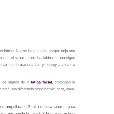
los labios. No me ha gustado, porque deja una
eo que el volumen en los labios se consigue
lo sé que lo usé una vez y no voy a volver a
r los signos de la
fatiga facial
, prolongan la
 noté una diferencia significativa; pero, vaya,
s ampollas de 2 ml, no iba a tener ni para
ún me queda la mitad. Y la otra no está ni