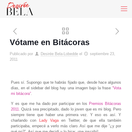
Vótame en Bitácoras
Publicado por
Desirée Bela-Lobedde
el
septiembre 23,
2011
Pues sí. Supongo que te habrás fijado que, desde hace algunos
días, en el sidebar del blog hay una imagen bajo la frase
“Vota
mi bitácora”
.
Y es que me ha dado por participar en los
Premios Bitácoras
2011
. Quizá sea precipitado, dado lo joven que es mi blog. Pero
siempre tiene que haber una primera vez. Y eso es así. Y
charlando con
Lady Vaga
en Twitter, de que ella también
participaba, empecé a verlo más claro. Así que me dije “¿y por
qué no?”. Así que me decidí y lo hice: ¡me inscribí!