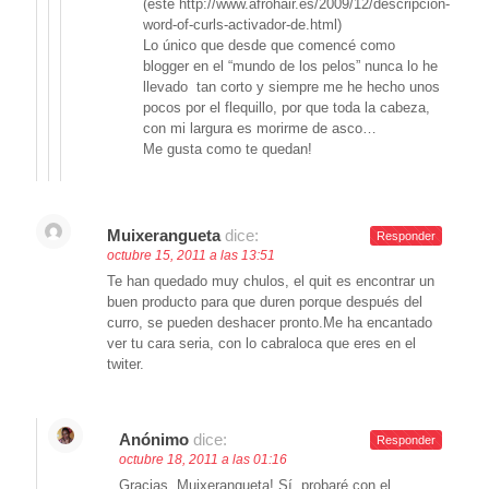
(este http://www.afrohair.es/2009/12/descripcion-
word-of-curls-activador-de.html)
Lo único que desde que comencé como
blogger en el “mundo de los pelos” nunca lo he
llevado tan corto y siempre me he hecho unos
pocos por el flequillo, por que toda la cabeza,
con mi largura es morirme de asco…
Me gusta como te quedan!
Muixerangueta
dice:
Responder
octubre 15, 2011 a las 13:51
Te han quedado muy chulos, el quit es encontrar un
buen producto para que duren porque después del
curro, se pueden deshacer pronto.Me ha encantado
ver tu cara seria, con lo cabraloca que eres en el
twiter.
Anónimo
dice:
Responder
octubre 18, 2011 a las 01:16
Gracias, Muixerangueta! Sí, probaré con el