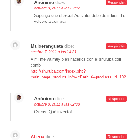
Anónimo
dice:
Responder
octubre 8, 2011 a las 02:07
Supongo que el SCurl Activator debe de ir bien. Lo
volveré a comprar.
Muixerangueta
dice:
Responder
octubre 7, 2011 a las 14:21
A mi me va muy bien hacerlos con el shuruba coil
comb
http://shuruba.com/index.php?
main_page=product_info&cPath=6&products_id=102
Anónimo
dice:
Responder
octubre 8, 2011 a las 02:08
Ostras! Qué invento!
Aliena
dice:
Responder