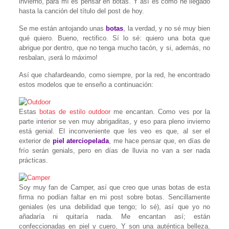
invierno, para mí es pensar en botas. Y así es como he llegado
hasta la canción del título del post de hoy.
Se me están antojando unas
botas
, la verdad, y no sé muy bien
qué quiero. Bueno, rectifico. Sí lo sé: quiero una bota que
abrigue por dentro, que no tenga mucho tacón, y si, además, no
resbalan, ¡será lo máximo!
Así que chafardeando, como siempre, por la red, he encontrado
estos modelos que te enseño a continuación:
Estas
botas de estilo outdoor
me encantan. Como ves por la
parte interior se ven muy abrigaditas, y eso para pleno invierno
está genial. El inconveniente que les veo es que, al ser el
exterior de
piel aterciopelada
, me hace pensar que, en días de
frío serán genials, pero en días de lluvia no van a ser nada
prácticas.
Soy muy fan de Camper, así que creo que unas botas de esta
firma no podían faltar en mi post sobre botas. Sencillamente
geniales (es una debilidad que tengo; lo sé), así que yo no
añadaría ni quitaría nada. Me encantan así; están
confeccionadas en piel y cuero, Y son una auténtica belleza.