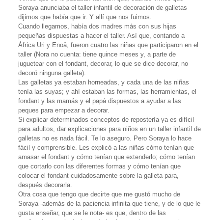
Soraya anunciaba el taller infantil de decoración de galletas
dijimos que había que ir. Y allí que nos fuimos.
Cuando llegamos, había dos madres más con sus hijas
pequeñas dispuestas a hacer el taller. Así que, contando a
Àfrica Uri y Enoâ, fueron cuatro las niñas que participaron en el
taller (Nora no cuenta: tiene quince meses y, a parte de
juguetear con el fondant, decorar, lo que se dice decorar, no
decoró ninguna galleta).
Las galletas ya estaban horneadas, y cada una de las niñas
tenía las suyas; y ahí estaban las formas, las herramientas, el
fondant y las mamás y el papá dispuestos a ayudar a las
peques para empezar a decorar.
Si explicar determinados conceptos de repostería ya es difícil
para adultos, dar explicaciones para niños en un taller infantil de
galletas no es nada fácil. Te lo aseguro. Pero Soraya lo hace
fácil y comprensible. Les explicó a las niñas cómo tenían que
amasar el fondant y cómo tenían que extenderlo; cómo tenían
que cortarlo con las diferentes formas y cómo tenían que
colocar el fondant cuidadosamente sobre la galleta para,
después decorarla.
Otra cosa que tengo que decirte que me gustó mucho de
Soraya -además de la paciencia infinita que tiene, y de lo que le
gusta enseñar, que se le nota- es que, dentro de las