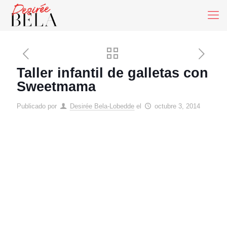
Taller infantil de galletas con
Sweetmama
Publicado por
Desirée Bela-Lobedde
el
octubre 3, 2014