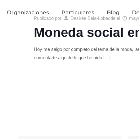
Organizaciones
Particulares
Blog
De
Publicado por
Desirée Bela-Lobedde
el
mayo
Moneda social e
Hoy me salgo por completo del tema de la moda, las 
comentarte algo de lo que he oído
[…]