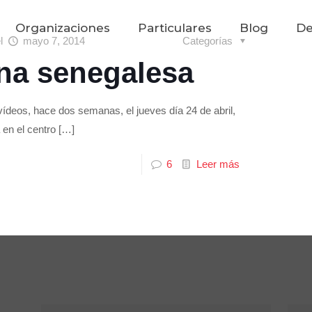
Organizaciones
Particulares
Blog
De
el
mayo 7, 2014
Categorías
ina senegalesa
ídeos, hace dos semanas, el jueves día 24 de abril,
 en el centro
[…]
6
Leer más