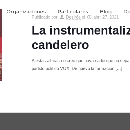
Organizaciones
Particulares
Blog
De
Publicado por
Desirée
el
abril 27, 2021
La instrumentali
candelero
A estas alturas no creo que haya nadie que no sepa 
partido político VOX. De nuevo la formación
[…]