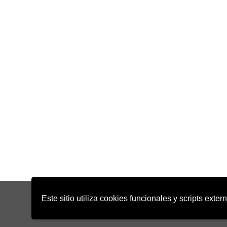
Este sitio utiliza cookies funcionales y scripts exte
Copyright 2022 - Desirée Bela-Lobedde