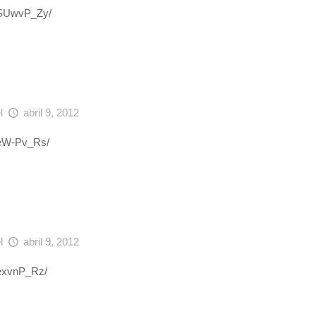
HuSUwvP_Zy/
el
abril 9, 2012
HxeW-Pv_Rs/
el
abril 9, 2012
xexvnP_Rz/