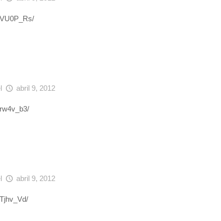
IEEVU0P_Rs/
el
abril 9, 2012
qrw4v_b3/
el
abril 9, 2012
QTjhv_Vd/