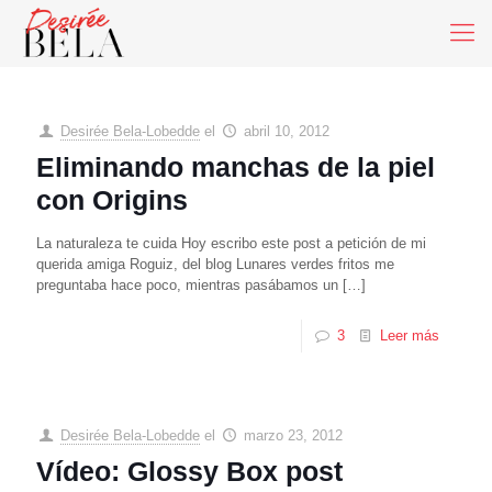
Desirée Bela-Lobedde
el
abril 10, 2012
Eliminando manchas de la piel
con Origins
La naturaleza te cuida Hoy escribo este post a petición de mi
querida amiga Roguiz, del blog Lunares verdes fritos me
preguntaba hace poco, mientras pasábamos un
[…]
3
Leer más
Desirée Bela-Lobedde
el
marzo 23, 2012
Vídeo: Glossy Box post