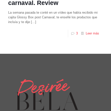
carnaval. Review
La semana pasada te conté en un vídeo que había recibido mi
cajita Glossy Box post Carnaval; te enseñé los productos que
incluía y te dije
[…]
3
Leer más