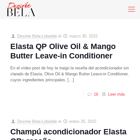
Desirée Bela-Lobedde
el
marzo 30, 2015
Elasta QP Olive Oil & Mango
Butter Leave-in Conditioner
En el vídeo post de hoy te traigo la reseña del acondicionador sin
clarado de Elasta, Olive Oil & Mango Butter Leave-in Conditioner,
cuyos ingredientes principales,
[…]
16
Leer más
Desirée Bela-Lobedde
el
enero 26, 2015
Champú acondicionador Elasta