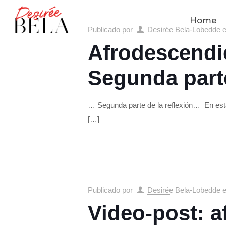
Home
Publicado por
Desirée Bela-Lobedde
Afrodescendie
Segunda part
… Segunda parte de la reflexión… En esta 
[…]
Publicado por
Desirée Bela-Lobedde
Video-post: 