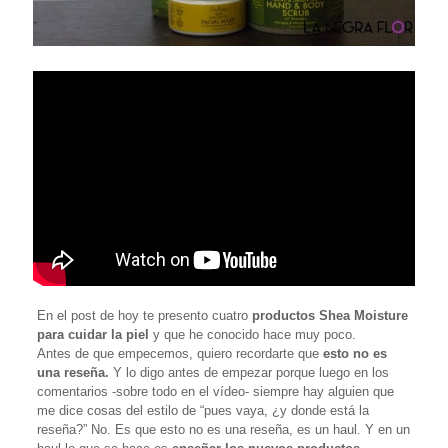
En el post de hoy te presento cuatro
productos Shea Moisture
para cuidar la piel
y que he conocido hace muy poco.
Antes de que empecemos, quiero recordarte que
esto no es
una reseña.
Y lo digo antes de empezar porque luego en los
comentarios -sobre todo en el vídeo- siempre hay alguien que
me dice cosas del estilo de “pues vaya, ¿y donde está la
reseña?” No. Es que esto no es una reseña, es un haul. Y en un