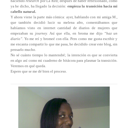
haciendo
research
por La Red; después de haber reflexionado, como
ya he dicho, ha llegado la decisión:
empieza la transición hacia mi
cabello natural.
Y ahora viene la parte más cómica: ayer, hablando con mi amiga M.,
que también decidió lucir su melena afro, comentábamos que
habíamos visto en internet cantidad de diarios de mujeres que
empezaban su
journey.
Así que ella, en broma me dijo “
haz un
diario”
. Yo me reí y bromeé con ella. Pero como me gusta escribir y
me encanta compartir lo que me pasa, he decidido crear este blog, sin
pensarlo mucho.
No sé cuánto tiempo lo mantendré; la intención es que se convierta
en algo así como mi cuaderno de bitácora para plasmar la transición.
Veremos en qué queda.
Espero que se me dé bien el proceso.