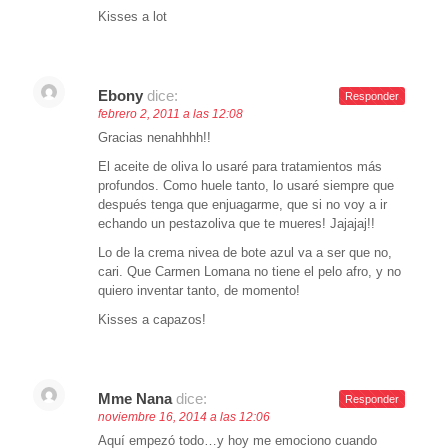
Kisses a lot
Ebony
dice:
Responder
febrero 2, 2011 a las 12:08
Gracias nenahhhh!!
El aceite de oliva lo usaré para tratamientos más
profundos. Como huele tanto, lo usaré siempre que
después tenga que enjuagarme, que si no voy a ir
echando un pestazoliva que te mueres! Jajajaj!!
Lo de la crema nivea de bote azul va a ser que no,
cari. Que Carmen Lomana no tiene el pelo afro, y no
quiero inventar tanto, de momento!
Kisses a capazos!
Mme Nana
dice:
Responder
noviembre 16, 2014 a las 12:06
Aquí empezó todo…y hoy me emociono cuando