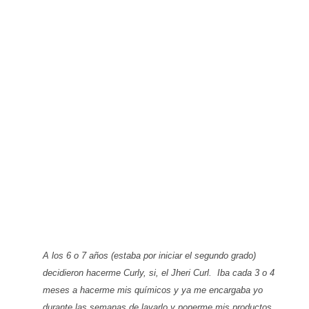
A los 6 o 7 años (estaba por iniciar el segundo grado)
decidieron hacerme Curly, si, el
Jheri Curl
. Iba cada 3 o 4
meses a hacerme mis químicos y ya me encargaba yo
durante las semanas de lavarlo y ponerme mis productos.