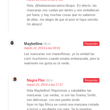
Hola, @barbaramascareno:disqus. En efecto, las
manzanas nos cuidan por dentro y nos embellecen
por fuera, y hay muchas cosas que no sabemos
de ellas; me alegro de que el post te haya servido.
Un abrazo!
Maybelline
dice:
Responder
marzo 22, 2014 a las 00:01
Las manzanas son maravillosas, yo la verdad las
comí muchisimo cuando estaba embarazada, pero la
realmente me gusta es la verde..
Negra Flor
dice:
Responder
marzo 22, 2014 a las 17:27
Hola Maybelline! Riquísimas y saludables las
manzanas. Las verdes, si son las Granny Smith,
son deliciosas, con ese puntito ácido.
Ayer mi hija Àfrica se comió una manzana cortada
a trozos y recubierta con nata. Se lo inventan