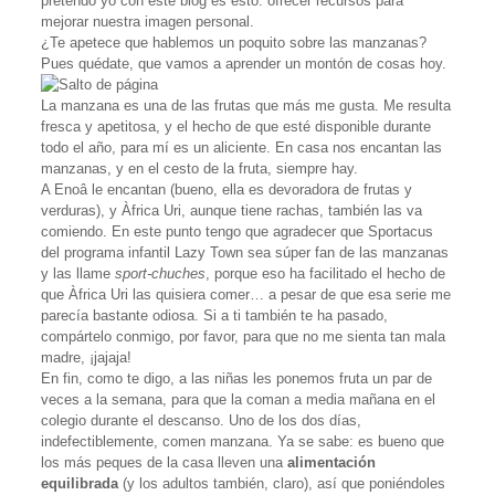
pretendo yo con este blog es esto: ofrecer recursos para
mejorar nuestra imagen personal.
¿Te apetece que hablemos un poquito sobre las manzanas?
Pues quédate, que vamos a aprender un montón de cosas hoy.
La manzana es una de las frutas que más me gusta. Me resulta
fresca y apetitosa, y el hecho de que esté disponible durante
todo el año, para mí es un aliciente. En casa nos encantan las
manzanas, y en el cesto de la fruta, siempre hay.
A Enoâ le encantan (bueno, ella es devoradora de frutas y
verduras), y Àfrica Uri, aunque tiene rachas, también las va
comiendo. En este punto tengo que agradecer que Sportacus
del programa infantil Lazy Town sea súper fan de las manzanas
y las llame
sport-chuches
, porque eso ha facilitado el hecho de
que Àfrica Uri las quisiera comer… a pesar de que esa serie me
parecía bastante odiosa. Si a ti también te ha pasado,
compártelo conmigo, por favor, para que no me sienta tan mala
madre, ¡jajaja!
En fin, como te digo, a las niñas les ponemos fruta un par de
veces a la semana, para que la coman a media mañana en el
colegio durante el descanso. Uno de los dos días,
indefectiblemente, comen manzana. Ya se sabe: es bueno que
los más peques de la casa lleven una
alimentación
equilibrada
(y los adultos también, claro), así que poniéndoles