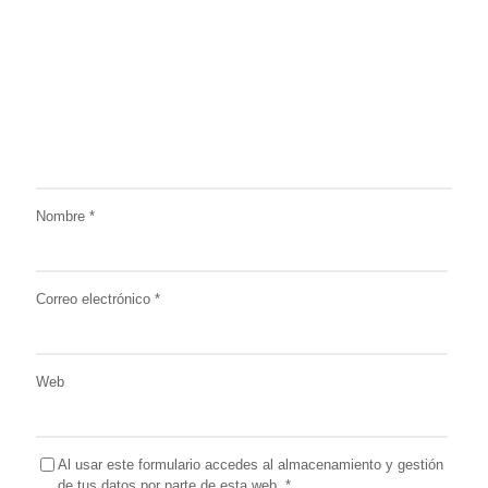
Nombre
*
Correo electrónico
*
Web
Al usar este formulario accedes al almacenamiento y gestión
de tus datos por parte de esta web.
*