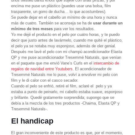
unos twisted bantu knots que sujeté con unas pinzas, y por
encima me puse un plástico (puedes usar una bolsa, film
trasparente, un gorro de ducha… lo que acostumbres).
Se puede dejar en el cabello un mínimo de una hora y nunca
más de cuatro. También se aconseja se ha de
usar durante un
mínimo de tres meses
para ver los resultados.
Yo me dejé el producto en el pelo por cuatro horas, y te puedo
decir que justo antes de lavármelo, cuando me quité el plástico,
el pelo ya se notaba muy esponjoso, además de oler genial.
Después me lavé el pelo con mi champú acondicionador Elasta
QP y me puse acondicionador Tresemmé Naturals, que venían
en el paquete que me envió Vane’s Curls en el
intercambio de
regalos de navidad entre Youtubers
. El acondicionador de
Tresemmé Naturals me lo puse, volví a envolver mi pelo con
film y le di calor con el casco secador.
Cuando el pelo se enfrió, retiré el film, aclaré el pelo y ya
estaba a punto de peinarlo, mi cabello estaba suave, esponjoso
y brillante. Quedé gratamente sorprendida; supongo que se
debía a la mezcla de los tres productos -Chaima, Elasta QP y
Tresemmé Naturals-.
El handicap
El gran inconveniente de este producto es que, por el momento,