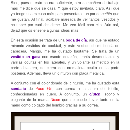
Bien, pues si esto no era suficiente, otra compañera de trabajo
más me dice que se casa. Y que estoy invitada, claro. Así que
ya tengo una excusa más para presentaros un par de
outfits
que
me gustan. Al final, acabaré mareada de ver tantos vestidos y
no sabré por cuál decidirme. Me veo fácil para ello. Aún así,
dejad que os enseñe algunas ideas más.
En esta ocasión se trata de una
boda de día
, así que he estado
mirando vestidos de cocktail, y este vestido de mi tienda de
cabecera, Mango, me ha gustado bastante. Se trata de un
vestido en gasa
con escote corazón, tirants desmontables y
varillas ocultas en los laterales, y un volante asimétrico en la
parte delantera; se cierra con cremallera oculta en la parte
posterior. Además, lleva un cinturón con placa metálica.
A conjunto con el color dorado del cinturón, me ha gustado esta
sandalia
de
Paco Gil
, con correa a la altura del tobillo,
confeccionadas en cuero. A conjunto, un
clutch
, sobrio y
elegante de la marca
Nixon
que se puede llevar tanto en la
mano como colgado del hombro gracias a su correa.