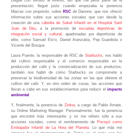
Llegué con retraso al evento, así que me perdí parte de la
presentación; llegué justo cuando empezaba la ponencia
Marcas con propósito
, sobre
RSC
de Danone; que nos ofreció
información sobre sus acciones sociales que van desde la
creación de una
cátedra de Salud Infantil en el Hospital Sant
Joan de Déu
, a la promoción de
escuelas deportivas de
integración social y cultural
, apadrinadas por deportistas de
elite, como Samuel Eto’o, Daniel Aranzubia, Pep Guardiola o
Vicente del Bosque.
Laura Puente, la responsable de RSC de
Starbucks
, nos habló
del cultivo responsable y el comercio responsable en la
producción del café y la comercialización de sus productos;
también nos habló de cómo Starbucks se compromete a
preservar la biodiversidad de las zonas en las que obtiene el
cultivo del café. Y, en otro orden de cosas, las acciones que
llevan a cabo en sus establecimientos para reducir el
impacto
ambiental
.
Y, finalmente, la ponencia de
Zinkia
, a cargo de Pablo Amate,
su Online Marketing Manager. Personalmente, fue la ponencia
que encontré más interesante; y no me refiero sólo a sus
acciones sociales, como el nombramiento de
Pocoyó como
Embajador Infantil de La Hora del Planeta
. Lo que más me