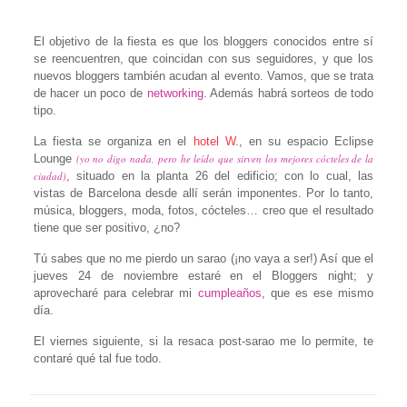
El objetivo de la fiesta es que los bloggers conocidos entre sí
se reencuentren, que coincidan con sus seguidores, y que los
nuevos bloggers también acudan al evento. Vamos, que se trata
de hacer un poco de
networking
. Además habrá sorteos de todo
tipo.
La fiesta se organiza en el
hotel W
., en su espacio Eclipse
Lounge
(yo no digo nada, pero he leído que sirven los mejores cócteles de la
ciudad)
, situado en la planta 26 del edificio; con lo cual, las
vistas de Barcelona desde allí serán imponentes. Por lo tanto,
música, bloggers, moda, fotos, cócteles… creo que el resultado
tiene que ser positivo, ¿no?
Tú sabes que no me pierdo un sarao (¡no vaya a ser!) Así que el
jueves 24 de noviembre estaré en el Bloggers night; y
aprovecharé para celebrar mi
cumpleaños
, que es ese mismo
día.
El viernes siguiente, si la resaca post-sarao me lo permite, te
contaré qué tal fue todo.