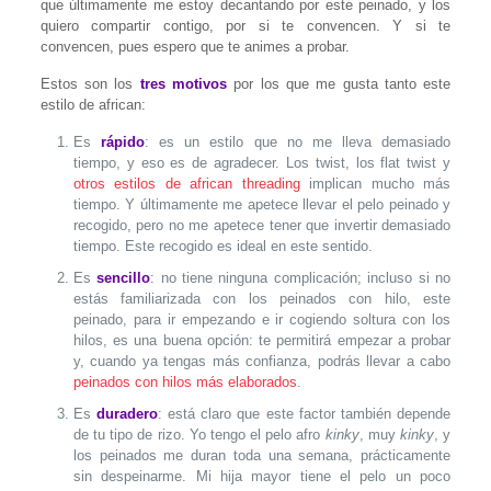
que últimamente me estoy decantando por este peinado, y los
quiero compartir contigo, por si te convencen. Y si te
convencen, pues espero que te animes a probar.
Estos son los
tres motivos
por los que me gusta tanto este
estilo de african:
Es
rápido
: es un estilo que no me lleva demasiado
tiempo, y eso es de agradecer. Los twist, los flat twist y
otros estilos de african threading
implican mucho más
tiempo. Y últimamente me apetece llevar el pelo peinado y
recogido, pero no me apetece tener que invertir demasiado
tiempo. Este recogido es ideal en este sentido.
Es
sencillo
: no tiene ninguna complicación; incluso si no
estás familiarizada con los peinados con hilo, este
peinado, para ir empezando e ir cogiendo soltura con los
hilos, es una buena opción: te permitirá empezar a probar
y, cuando ya tengas más confianza, podrás llevar a cabo
peinados con hilos más elaborados
.
Es
duradero
: está claro que este factor también depende
de tu tipo de rizo. Yo tengo el pelo afro
kinky
, muy
kinky
, y
los peinados me duran toda una semana, prácticamente
sin despeinarme. Mi hija mayor tiene el pelo un poco