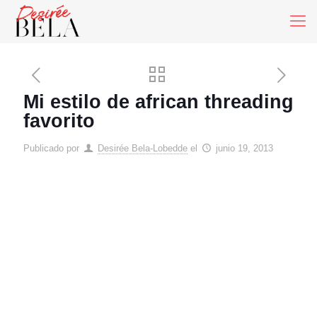
Mi estilo de african threading
favorito
Publicado por
Desirée Bela-Lobedde
el
junio 19, 2013