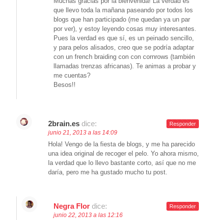
Muchas gracias por la bienvenida! La verdad es
que llevo toda la mañana paseando por todos los
blogs que han participado (me quedan ya un par
por ver), y estoy leyendo cosas muy interesantes.
Pues la verdad es que sí, es un peinado sencillo,
y para pelos alisados, creo que se podría adaptar
con un french braiding con con cornrows (también
llamadas trenzas africanas). Te animas a probar y
me cuentas?
Besos!!
2brain.es
dice:
Responder
junio 21, 2013 a las 14:09
Hola! Vengo de la fiesta de blogs, y me ha parecido
una idea original de recoger el pelo. Yo ahora mismo,
la verdad que lo llevo bastante corto, así que no me
daría, pero me ha gustado mucho tu post.
Negra Flor
dice:
Responder
junio 22, 2013 a las 12:16