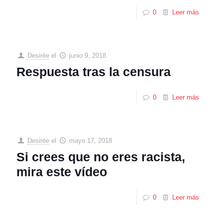
0
Leer más
Desirée
el
junio 9, 2018
Respuesta tras la censura
0
Leer más
Desirée
el
mayo 17, 2018
Si crees que no eres racista,
mira este vídeo
0
Leer más