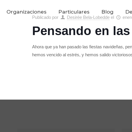
Organizaciones
Particulares
Blog
De
Publicado por
Desirée Bela-Lobedde
el
ener
Pensando en las
Ahora que ya han pasado las fiestas navideñas, p
hemos vencido al estrés, y hemos salido victorioso