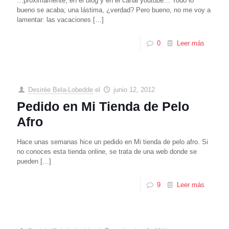
…próximamente, en el blog y en el canal youtube… Todo lo
bueno se acaba; una lástima, ¿verdad? Pero bueno, no me voy a
lamentar: las vacaciones
[…]
0
Leer más
Desirée Bela-Lobedde
el
junio 12, 2012
Pedido en Mi Tienda de Pelo
Afro
Hace unas semanas hice un pedido en Mi tienda de pelo afro. Si
no conoces esta tienda online, se trata de una web donde se
pueden
[…]
9
Leer más