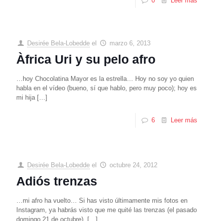
0
Leer más
Desirée Bela-Lobedde
el
marzo 6, 2013
Àfrica Uri y su pelo afro
…hoy Chocolatina Mayor es la estrella… Hoy no soy yo quien
habla en el vídeo (bueno, sí que hablo, pero muy poco); hoy es
mi hija
[…]
6
Leer más
Desirée Bela-Lobedde
el
octubre 24, 2012
Adiós trenzas
…mi afro ha vuelto… Si has visto últimamente mis fotos en
Instagram, ya habrás visto que me quité las trenzas (el pasado
domingo 21 de octubre),
[…]