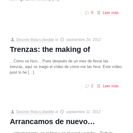
0
Leer más
Desirée Bela-Lobedde
el
septiembre 24, 2012
Trenzas: the making of
…Cómo se hizo… Pues después de un mes de llevar las
trenzas, aquí os traigo el vídeo de cómo me las hice. Este vídeo-
post lo he
[…]
2
Leer más
Desirée Bela-Lobedde
el
septiembre 11, 2012
Arrancamos de nuevo…