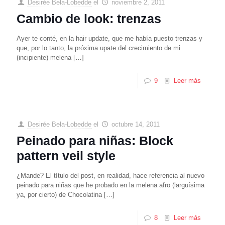
Desirée Bela-Lobedde
el
noviembre 2, 2011
Cambio de look: trenzas
Ayer te conté, en la hair update, que me había puesto trenzas y
que, por lo tanto, la próxima upate del crecimiento de mi
(incipiente) melena
[…]
9
Leer más
Desirée Bela-Lobedde
el
octubre 14, 2011
Peinado para niñas: Block
pattern veil style
¿Mande? El título del post, en realidad, hace referencia al nuevo
peinado para niñas que he probado en la melena afro (larguísima
ya, por cierto) de Chocolatina
[…]
8
Leer más