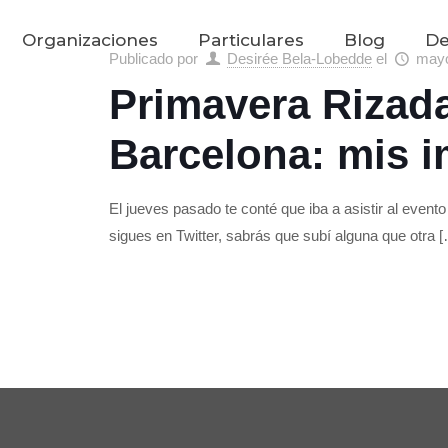
Organizaciones
Particulares
Blog
De
Publicado por
Desirée Bela-Lobedde
el
mayo
Primavera Rizad
Barcelona: mis 
El jueves pasado te conté que iba a asistir al even
sigues en Twitter, sabrás que subí alguna que otra
[