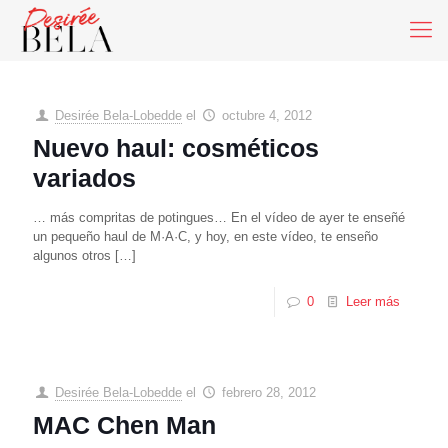
Desirée Bela-Lobedde
el
octubre 4, 2012
Nuevo haul: cosméticos
variados
… más compritas de potingues… En el vídeo de ayer te enseñé
un pequeño haul de M·A·C, y hoy, en este vídeo, te enseño
algunos otros
[…]
0
Leer más
Desirée Bela-Lobedde
el
febrero 28, 2012
MAC Chen Man