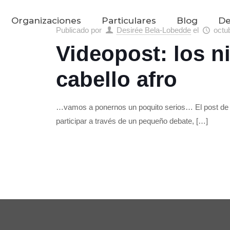
Organizaciones
Particulares
Blog
De
Publicado por
Desirée Bela-Lobedde
el
octu
Videopost: los ni
cabello afro
…vamos a ponernos un poquito serios… El post de ho
participar a través de un pequeño debate,
[…]